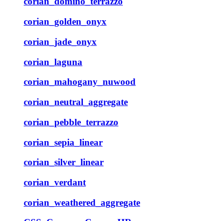
corian_domino_terrazzo
corian_golden_onyx
corian_jade_onyx
corian_laguna
corian_mahogany_nuwood
corian_neutral_aggregate
corian_pebble_terrazzo
corian_sepia_linear
corian_silver_linear
corian_verdant
corian_weathered_aggregate