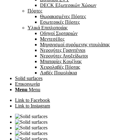
DECK Εξωτερικών Χώρων
Πόρτες
Θωρακισμένες Πόρτες
Εσωτερικές Πόρτες
Υλικά Επιπλοποιίας
Οδηγοί Συρταριών
Μεντεσέδες
Mηχανισμοί συρόμενης ντουλάπας
Νεροχύτες Γρανιτένιοι
Νεροχύτες Ανοξείδωτοι
Mπαταρίες Κουζίνας
Χειρολαβές Πόρτας
Λαβές Πομολάκια
Solid surfaces
Επικοινωνία
Menu
Menu
Link to Facebook
Link to Instagram