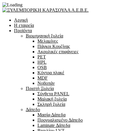
Αρχική
Η εταιρεία
Προϊόντα
Βιομηχανική ξυλεία
Μελαμίνες
Πάγκοι Κουζίνας
Ακρυλικές επιφάνειες
PET
HPL
OSB
Κόντρα πλακέ
MDF
Νοβοπάν
Πριστή Ξυλεία
Σύνθετα PANEL
Μαλακή ξυλεία
Σκληρή ξυλεία
Δάπεδο
Μασίφ Δάπεδα
Προγυαλισμένο Δάπεδο
Laminate Δάπεδα
Βινυλίου LVT