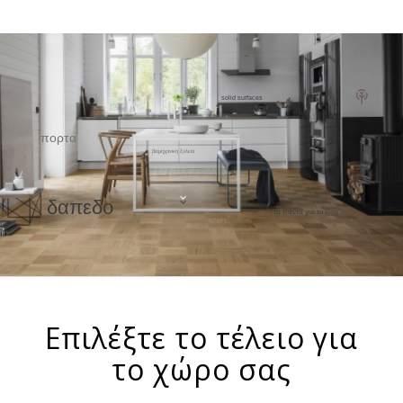
solid surfaces
πορτα
βιομηχανικη ξυλεια
δαπεδο
τα παντα για το
ξυλο
Επιλέξτε το τέλειο για
το χώρο σας